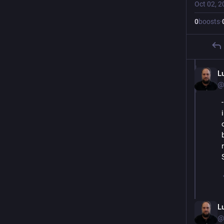
Oct 02, 2
0
boosts
·
L
@
L
@