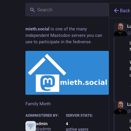
Back
L
mieth.social
is one of the many
@
independent Mastodon servers you can
use to participate in the fediverse.
Family Mieth
L
@
ADMINISTERED BY:
SERVER STATS:
admin
4
@admin
active users