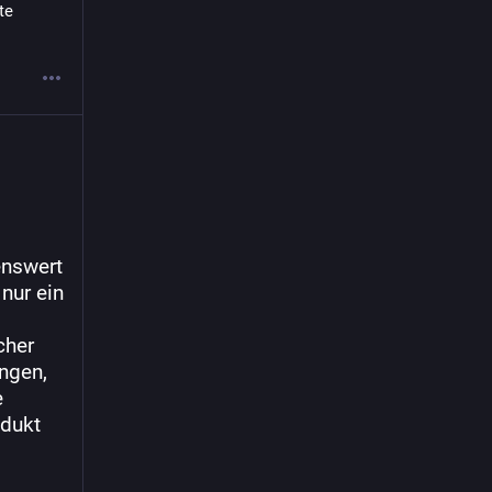
e 
nswert 
ur ein 
her 
ngen, 
 
dukt 