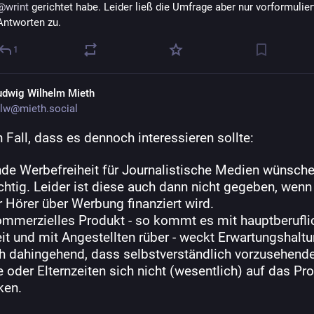
@
wrint
 gerichtet habe. Leider ließ die Umfrage aber nur vorformuliert
Antworten zu.
1
udwig Wilhelm Mieth
lw@mieth.social
 Fall, dass es dennoch interessieren sollte: 
inde Werbefreiheit für Journalistische Medien wünsche
htig. Leider ist diese auch dann nicht gegeben, wenn n
r Hörer über Werbung finanziert wird.
kommerzielles Produkt - so kommt es mit hauptberuflic
it und mit Angestellten rüber - weckt Erwartungshaltu
h dahingehend, dass selbstverständlich vorzusehende
 oder Elternzeiten sich nicht (wesentlich) auf das Pro
ken.