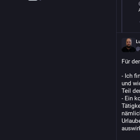
L
@
Für den
- Ich f
und wic
Teil de
- Ein 
Tätigke
nämlic
Urlaube
auswir