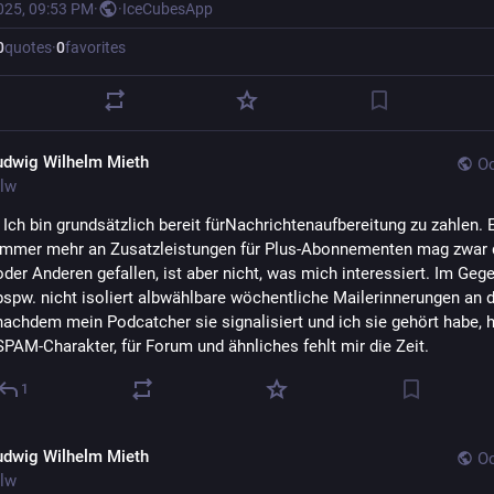
025, 09:53 PM
·
·
IceCubesApp
0
quotes
·
0
favorites
udwig Wilhelm Mieth
Oc
lw
- Ich bin grundsätzlich bereit fürNachrichtenaufbereitung zu zahlen. E
immer mehr an Zusatzleistungen für Plus-Abonnementen mag zwar 
oder Anderen gefallen, ist aber nicht, was mich interessiert. Im Gegen
bspw. nicht isoliert albwählbare wöchentliche Mailerinnerungen an di
nachdem mein Podcatcher sie signalisiert und ich sie gehört habe, h
SPAM-Charakter, für Forum und ähnliches fehlt mir die Zeit.
1
udwig Wilhelm Mieth
Oc
lw