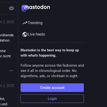
t 2, 2025
Trending
Live feeds
ordnende 
ation.
Mastodon is the best way to keep up
ine 
with what's happening.
 nicht 
Follow anyone across the fediverse and
see it all in chronological order. No
algorithms, ads, or clickbait in sight.
t 2, 2025
Create account
Login
rt, 
g
 und 