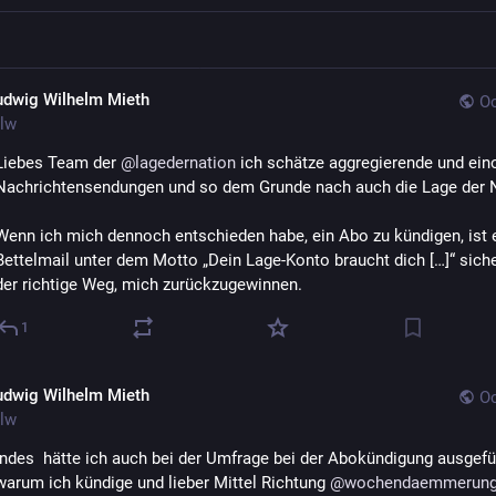
udwig Wilhelm Mieth
Oc
lw
Liebes Team der 
@
lagedernation
 ich schätze aggregierende und ein
Nachrichtensendungen und so dem Grunde nach auch die Lage der N
Wenn ich mich dennoch entschieden habe, ein Abo zu kündigen, ist e
Bettelmail unter dem Motto „Dein Lage-Konto braucht dich […]“ sicher
der richtige Weg, mich zurückzugewinnen.
1
udwig Wilhelm Mieth
Oc
lw
Indes  hätte ich auch bei der Umfrage bei der Abokündigung ausgefüh
warum ich kündige und lieber Mittel Richtung 
@
wochendaemmerun